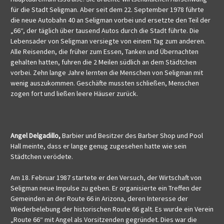
für die Stadt Seligman. Aber seit dem 22. September 1978 führte
die neue Autobahn 40 an Seligman vorbei und ersetzte den Teil der
„66“, der täglich über tausend Autos durch die Stadt führte. Die
Lebensader von Seligman versiegte von einem Tag zum anderen.
Alle Reisenden, die früher zum Essen, Tanken und Übernachten
gehalten hatten, fuhren die 2 Meilen südlich an dem Städtchen
vorbei. Zehn lange Jahre lernten die Menschen von Seligman mit
wenig auszukommen. Geschäfte mussten schließen, Menschen
zogen fort und ließen leere Häuser zurück.
Angel Delgadillo,
Barbier und Besitzer des Barber Shop und Pool
Hall meinte, dass er lange genug zugesehen hatte wie sein
Städtchen verödete.
Am 18. Februar 1987 startete er den Versuch, der Wirtschaft von
Seligman neue Impulse zu geben. Er organisierte ein Treffen der
Gemeinden an der Route 66 in Arizona, deren Interesse der
Wiederbelebung der historischen Route 66 galt. Es wurde ein Verein
„Route 66“ mit Angel als Vorsitzenden gegründet. Dies war die